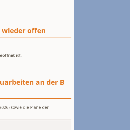
 wieder offen
eöffnet i
st.
arbeiten an der B
2026) sowie die Pläne der