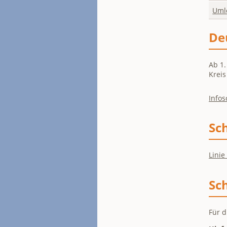
Uml
De
Ab 1.
Krei
Infos
Sch
Lini
Sc
Für d