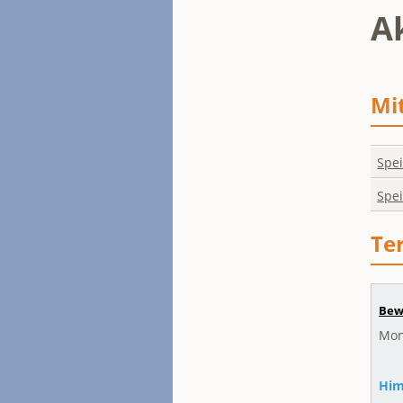
A
Mi
Spei
Spei
Te
Bew
Mont
Him