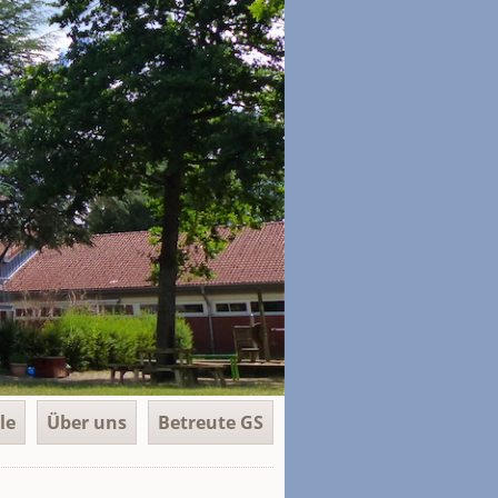
le
Über uns
Betreute GS