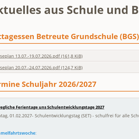
ktuelles aus Schule und 
ttagessen Betreute Grundschule (BGS)
seplan 13.07.-19.07.2026.pdf
(161,8 KiB)
seplan 20.07.-24.07.2026.pdf
(124,7 KiB)
rmine Schuljahr 2026/2027
egliche Ferientage uns Schulentwicklungstage 2027
ag, 01.02.2027- Schulentwicklungstag (SET) - schulfrei für alle Sc
melfahrtswoche
: