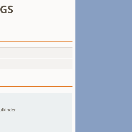
BGS
hulkinder