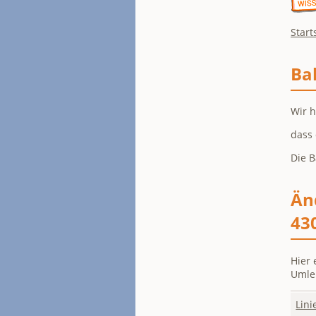
Start
Ba
Wir h
dass
Die B
Än
43
Hier 
Umle
Lini