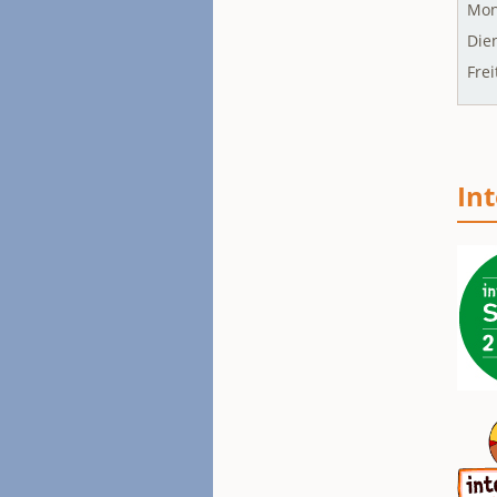
Mont
Die
Frei
In